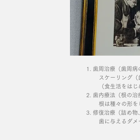
1. 歯周治療（歯周
スケーリング（
（食生活をはじ
2. 歯内療法（根の治
根は種々の形を
3. 修復治療（詰め
​歯に与えるダ