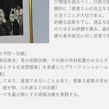
び増強を図るべく、口腔の
極的に「患者さんの自立を
を注ぐことが大切である。
的確な診断を下し、適正な
のたゆまぬ研鑽を積み、歯
療の基本術式に対し忠実であ
病の予防・治療）
歯石除去）等の初期治療、その後の外科処置のみならず
めとする生活習慣等）を考慮したプラークコントロール
療）
しており、直視できないこともあり、慎重な姿勢が求め
物、被せ物、入れ歯などの治療）
メージを最小限にする修復治療を実践する。